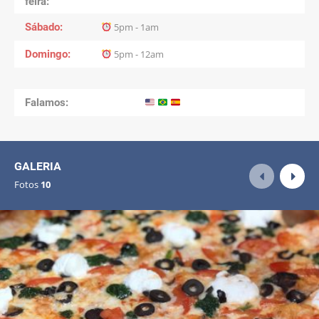
feira
Sábado
5pm - 1am
Domingo
5pm - 12am
Falamos:
GALERIA
Fotos
10